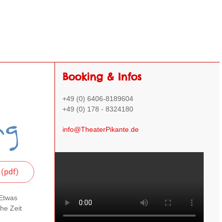
Booking & Infos
+49 (0) 6406-8189604
+49 (0) 178 - 8324180
info@TheaterPikante.de
 (pdf)
 Etwas
he Zeit